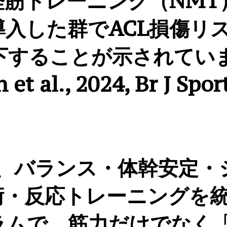
経筋トレーニング（NMT
導入した群でACL損傷リ
低下することが示されてい
et al., 2024, Br J Spor
。
は、バランス・体幹安定・
術・反応トレーニングを
ラムで、筋力だけでなく