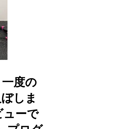
、一度の
及ぼしま
ビューで