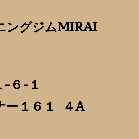
ングジムMIRAI
-６-１
ナー１６１ ４A