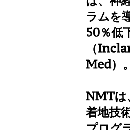
は、神
ラムを
50％
（Inclan 
Med）
NMT
着地技
プログ