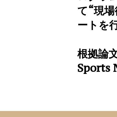
て“現
ートを
根拠論文：In
Sports 