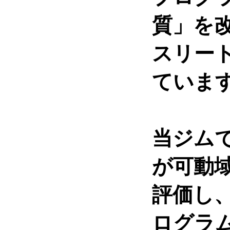
質」を改
スリー
ていま
当ジム
が可動
評価し
ログラ