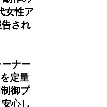
代女性ア
報告され
レーナー
度を定量
筋制御プ
、安心し