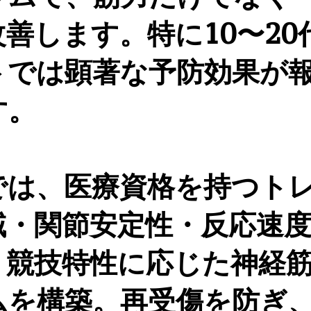
善します。特に10〜20
トでは顕著な予防効果が
す。
では、医療資格を持つト
域・関節安定性・反応速
、競技特性に応じた神経
ムを構築。再受傷を防ぎ