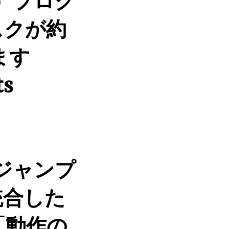
）プログ
スクが約
ます
ts
ジャンプ
統合した
「動作の